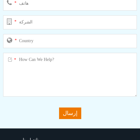
*
*
*

*
إرسال
اتصل بنا: