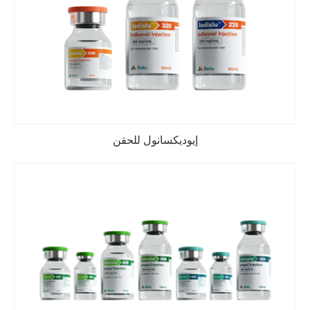
إيوديكسانول للحقن