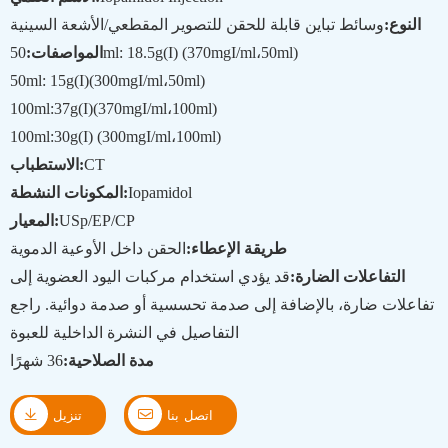
النوع:
وسائط تباين قابلة للحقن للتصوير المقطعي/الأشعة السينية
50ml: 18.5g(I) (370mgI/ml،50ml)
المواصفات:
50ml: 15
g(I)
(300mgI/ml،50ml)
100ml:37
g(I)
(370mgI/ml،100ml)
100ml:30
g(I) (300mgI/ml،100ml)
CT
الاستطباب:
Iopamidol
المكونات النشطة:
USp/EP/CP
المعيار:
طريقة الإعطاء:
الحقن داخل الأوعية الدموية
التفاعلات الضارة:
قد يؤدي استخدام مركبات اليود العضوية إلى
تفاعلات ضارة، بالإضافة إلى صدمة تحسسية أو صدمة دوائية. راجع
التفاصيل في النشرة الداخلية للعبوة
مدة الصلاحية:
36 شهرًا


اتصل بنا
تنزيل