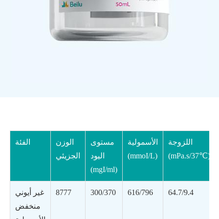
اللزوجة
الأسمولية
مستوى
الوزن
الفئة
(mPa.s/37℃)
(mmoI/L)
اليود
الجزيئي
(mgI/ml)
64.7/9.4
616/796
300/370
8777
غير أيوني
منخفض