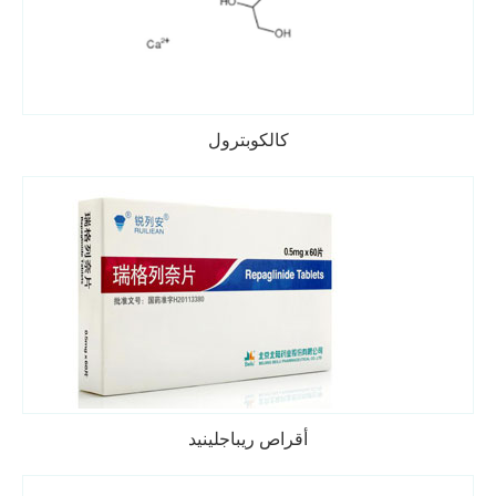
كالكوبترول
أقراص ريباجلينيد