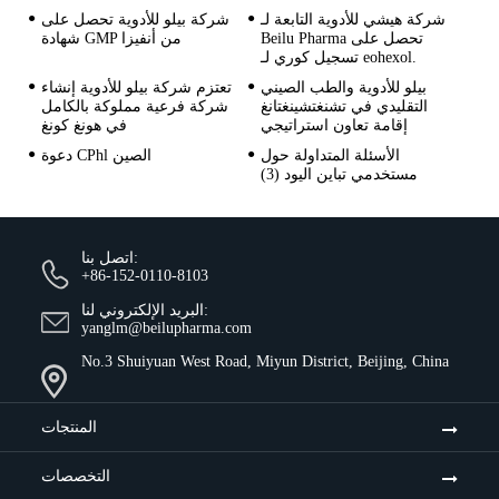
شركة هيشي للأدوية التابعة لـ
شركة بيلو للأدوية تحصل على
Beilu Pharma تحصل على
شهادة GMP من أنفيزا
تسجيل كوري لـ eohexol.
بيلو للأدوية والطب الصيني
تعتزم شركة بيلو للأدوية إنشاء
التقليدي في تشنغتشينغتانغ
شركة فرعية مملوكة بالكامل
إقامة تعاون استراتيجي
في هونغ كونغ
الأسئلة المتداولة حول
دعوة CPhl الصين
مستخدمي تباين اليود (3)
اتصل بنا:
+86-152-0110-8103
البريد الإلكتروني لنا:
yanglm@beilupharma.com
No.3 Shuiyuan West Road, Miyun District, Beijing, China
المنتجات
التخصصات