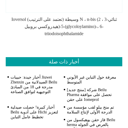
Ioversol وسيطة (تعتمد على الترتيب) N ، n-bis (2 ، 3-ثنائي
هيدروكسي بروبيل)-5-(glycoloylamino)-، 6-
triiodoisophthalamide
أخبار ذات صلة
معرفة حول التباين غير الأيوني
أخبار جيدة: حبيبات Jiuwei
المتوسط
Zhenxin الصيدلانية من Beilu
مدرجة في 18 من المبادئ
[منتج جديد] شركة Beilu
التوجيهية لتوافق الصناعة
Pharma تحصل على موافقة
على حقن Iomeprol
تم منح بيلو لقب مؤسسة من
أخبار كبيرة! حصلت صيدلية
الدرجة الأولى لإنتاج السلامة
Beilu على أدوية Hichi لتعزيز
تخطيط عامل التباين
فاز حقن يوهيكسول من Beilu
herma بالعرض في الجولة