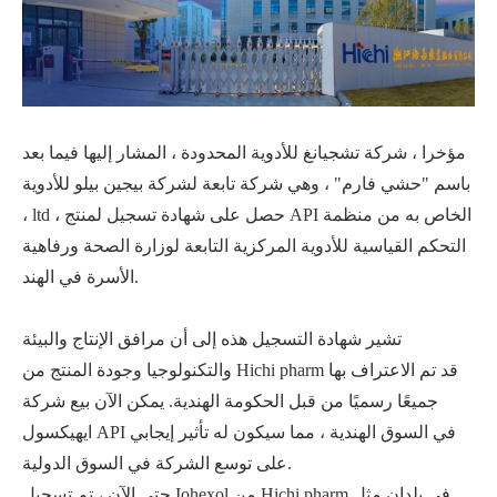
مؤخرا ، شركة تشجيانغ للأدوية المحدودة ، المشار إليها فيما بعد
باسم "حشي فارم" ، وهي شركة تابعة لشركة بيجين بيلو للأدوية
، ltd ، حصل على شهادة تسجيل لمنتج API الخاص به من منظمة
التحكم القياسية للأدوية المركزية التابعة لوزارة الصحة ورفاهية
الأسرة في الهند.
تشير شهادة التسجيل هذه إلى أن مرافق الإنتاج والبيئة
والتكنولوجيا وجودة المنتج من Hichi pharm قد تم الاعتراف بها
جميعًا رسميًا من قبل الحكومة الهندية. يمكن الآن بيع شركة
ايهيكسول API في السوق الهندية ، مما سيكون له تأثير إيجابي
على توسع الشركة في السوق الدولية.
حتى الآن ، تم تسجيل Iohexol من Hichi pharm في بلدان مثل