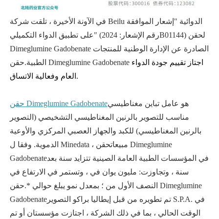
في الآونة الأخيرة ، تلقت شركة Beilu الدوائية "إشعار الموافقة
على تطبيق الدواء التكميلي" (رقم الإشعار: 2024B01144) لحقن
Dimeglumine Gadobenate الصادرة عن الإدارة الوطنية للمنتجات
اجتاز تقييم جودة الدواء 
حقن Dimeglumine Gadobenate
الطبية.
العام وفعالية الاتساق.
هو عامل تباين مغناطيسي
حقن Dimeglumine Gadobenate
مناسب للتصوير بالرنين المغناطيسي التشخيصي (التصوير
بالرنين المغناطيسي) للكبد والجهاز العصبي المركزي والأوعية
الدموية. وفقا ل Minedata ، مبيعات
حقن Dimeglumine
في المؤسسات الطبية العامة الصينية تتزايد سنة بعد
Gadobenate
سنة ، وتجاوزت: مليون يوان في ، وتستمر في الارتفاع في
النصف الأول من ؛ بمعدل نمو يبلغ حوالي *.
حقن Dimeglumine
تم تطويره من قبل إيطاليا براكو التصوير S.P.A. في
Gadobenate
الوقت الحالي ، بما في ذلك الشركة ، اجتازت مؤسستان أو تم