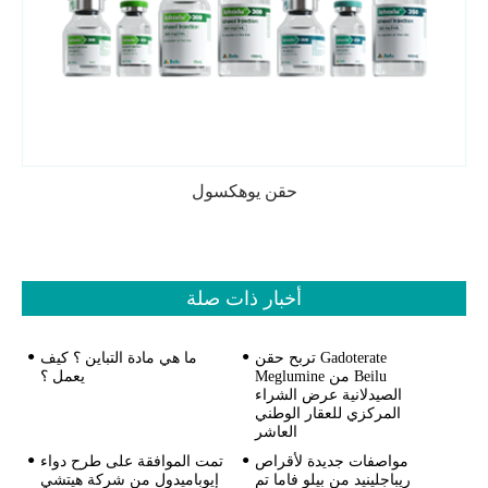
حقن يوهكسول
أخبار ذات صلة
تربح حقن Gadoterate
ما هي مادة التباين ؟ كيف
Meglumine من Beilu
يعمل ؟
الصيدلانية عرض الشراء
المركزي للعقار الوطني
العاشر
مواصفات جديدة لأقراص
تمت الموافقة على طرح دواء
ريباجلينيد من بيلو فاما تم
إيوباميدول من شركة هيتشي