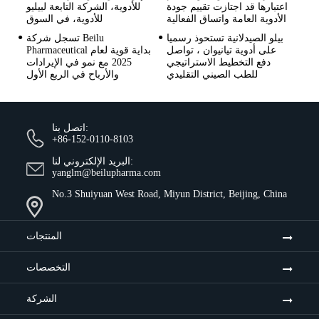
اعتبارها قد اجتازت تقييم جودة
للأدوية، الشركة التابعة لبيليو
الأدوية العامة واتساق الفعالية
للأدوية، في السوق
بيلو الصيدلانية تستحوذ رسميا
تسجل شركة Beilu
على أدوية تيانيوان ، تواصل
Pharmaceutical بداية قوية لعام
دفع التخطيط الاستراتيجي
2025 مع نمو في الإيرادات
للطب الصيني التقليدي
والأرباح في الربع الأول
اتصل بنا:
+86-152-0110-8103
البريد الإلكتروني لنا:
yanglm@beilupharma.com
No.3 Shuiyuan West Road, Miyun District, Beijing, China
المنتجات
التخصصات
الشركة