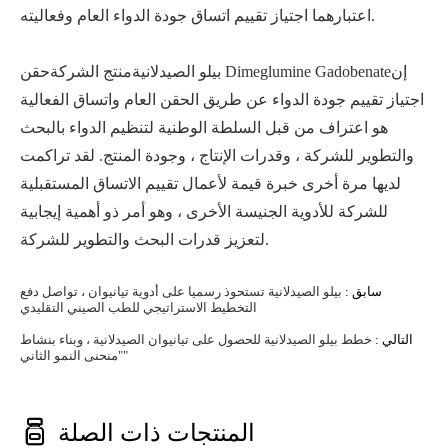
اعتبارهما اجتياز تقييم اتساق جودة الدواء العام وفعاليته.
إن
حقن Dimeglumine Gadobenate
بيلو الصيدلانية
منتج الشركة
اجتياز تقييم جودة الدواء عن طريق الحقن العام واتساق الفعالية
هو اعتراف من قبل السلطة الوطنية لتنظيم الدواء بالبحث
والتطوير للشركة ، وقدرات الإنتاج ، وجودة المنتج. لقد تراكمت
لديها مرة أخرى خبرة قيمة لأعمال تقييم الاتساق المستقبلية
للشركة للأدوية الجنيسة الأخرى ، وهو أمر ذو أهمية إيجابية
لتعزيز قدرات البحث والتطوير للشركة.
سابق :
بيلو الصيدلانية تستحوذ رسميا على أدوية تيانيوان ، تواصل دفع
التخطيط الاستراتيجي للطب الصيني التقليدي
التالي :
خطط بيلو الصيدلانية للحصول على تيانيوان الصيدلانية ، وبناء بنشاط
"منحنى النمو الثاني"

المنتجات ذات الصلة