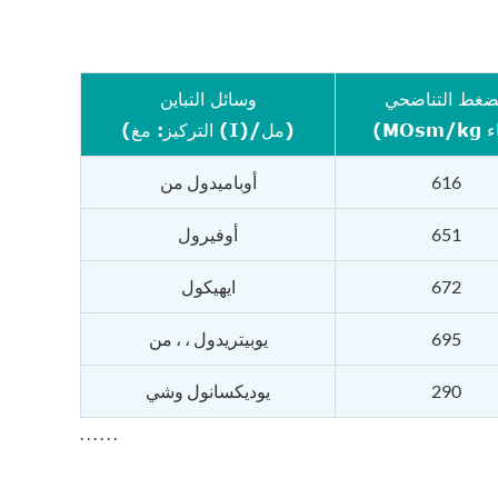
ضغط التناضحي
وسائل التباين
(التركيز: مغ (I)/مل)
616
أوباميدول من
651
أوفيرول
672
ايهيكول
695
يوبيتريدول ، ، من
290
يوديكسانول وشي
. . . . . .