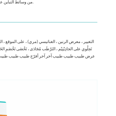
من وسائط التباين عبر طرق الأشعة السينية/الأشعة السينية ، وتمتلك مرافق التصنيع القياسية في الاتحاد الأوروبي.
التغيير ، معرض الرنين ، الغناتيسي (مري) ، على الموقع ، المط