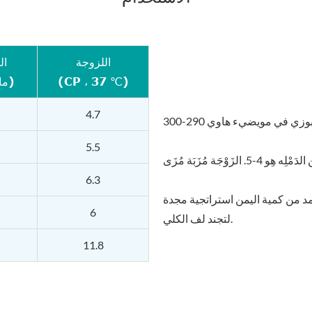
اللزوجة
ال
(CP ، 37 ℃)
(MOsm/kg ماء)
4.7
5.5
6.3
 من كمية اليمن استراتجية مجدة
6
لتجند لف الكلي.
11.8