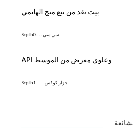
بيت نقد من نبع منج الهانمي
Scptb0. . . . سي سي
API وعلوي معرض من الموسط
Scptb1. . . . . جزار كوكس
لشائعة