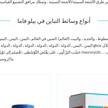
أنواع وسائط التباين في بيلو فاما
وط ، والجديد ، والبيت (العالم). الصين في العالم ، اليمن ، اليمن ، اليمن 
اليمن ، اليمن ، الدولة ، الدولة ، الدولة ، الدولة ، الدولة ، الدولة ، اليمن إِن gbca تَحِلْوي على الجادِيْنِيْم ، التَرْطَب مُجَادَى ، تَخ
حَسْب التِرْكْيِي ، على نِقْيْض التَّوْسْطِي ، تَقْسِيْم إلى تَوْنِيْين: خِطِي macrocyclic . . . عرض طبيب طبيب طبيب آخر آخ
ماكروسيك