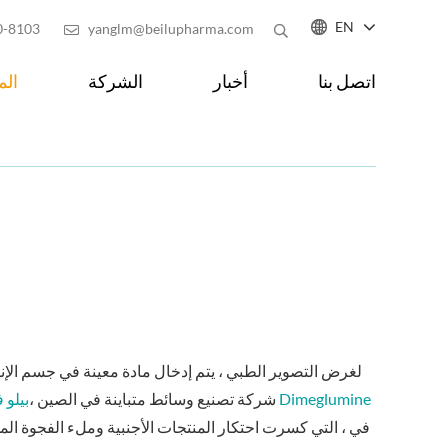

EN
0-8103
yanglm@beilupharma.com

اتصل بنا
أخبار
الشركة
الم
لغرض التصوير الطبي ، يتم إدخال مادة معينة في جسم الإنسا
شركة تصنيع وسائط متباينة في الصين ،
بيلو ف
في ، التي كسرت احتكار المنتجات الأجنبية وملء الفجوة الم