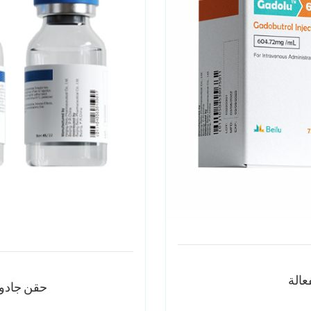
عالة
حقن جادوبن