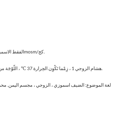
الفقط الاسمبوزي في مويضيء هاوي 290-300mosm/كج.
هشام الزوجي 1 ، زِمْما تَكْوِن الحِرارة 37 ℃ ، اللّوْجَة من الدَمْلِه هِو 4-5. الزَوْجَة مُزَبَة مُزَى.
لغة الموضوع: الضيف اسموزي ، الزوجي ، مجسم اليمن. محمد