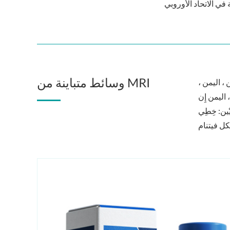
وسائط متباينة من MRI
، اليمن ،
ْضَى تَخْضَمِ الخَلال.
ر أفرّج طبيب طبيب طبيب
ل فيتنام