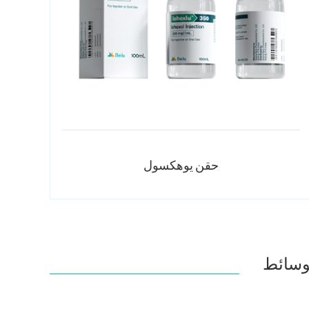
حقن يوهكسول
لوسائط