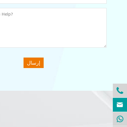
إرسال


