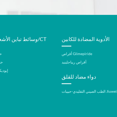
الأدوية المضادة للكابين
وسائط تباين الأشعة السينية/CT
أقراص Glimepiride
ح
أقراص ريباجلينيد
حق
إيودي
دواء مضاد للقلق
بيبات Jiuweizhenxin