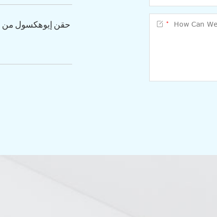

حقن إيوهكسول من شر
*