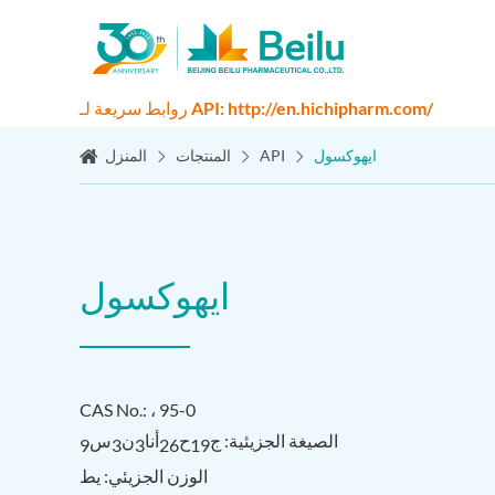
روابط سريعة لـ API: http://en.hichipharm.com/
ايهوكسول
API
المنتجات
المنزل
ايهوكسول
CAS No.: ، 95-0
الصيغة الجزيئية: ج
ح
أنا
ن
س
9
3
3
26
19
الوزن الجزيئي: يط