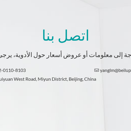
اتصل بنا
2-0110-8103
yanglm@beilu

iyuan West Road, Miyun District, Beijing, China