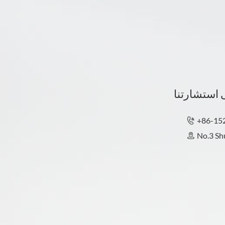
+86-15

No.3 Shu
