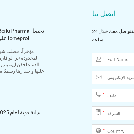
اتصل بنا
نرحب بحضورك. يمكنك إرسال بريد إلكتروني إلينا ، وسنتواصل معك خلال 24
على موافقة على حقن Iomeprol
ساعة.
مؤخراً، حصلت شركة
المحدودة (بي لو فار

*
الدواء لحقن آيوميبرو
عليها وإصدارها رسميًا م

*
*
*
*