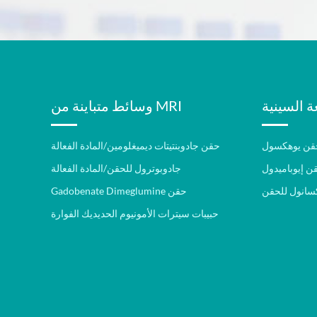
وسائط متباينة من MRI
قن يوهكسول
حقن جادوبنتيتات ديميغلومين/المادة الفعالة
ن إيوباميدول
جادوبوترول للحقن/المادة الفعالة
كسانول للحقن
Gadobenate Dimeglumine حقن
حبيبات سيترات الأمونيوم الحديديك الفوارة