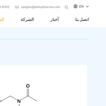

EN
0-8103
yanglm@beilupharma.com

اتصل بنا
أخبار
الشركة
الم