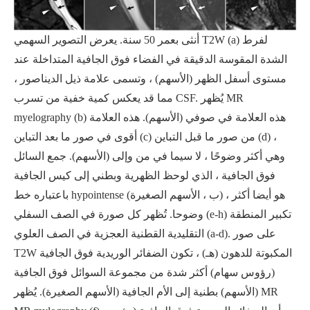
أنثى بعمر 50 سنة. يعرض التصوير السهمي T2W (a) لفرط
الشدة المقوسة الدقيقة في الفضاء فوق الجافية المتداخلة عند
مستوى أسفل الظهر (الأسهم) ، وتسمى علامة ذيل الديناصور ،
مما قد يعكس كمية خفية من تسرب CSF. يُظهر MR
myelography (b) هذه العلامة في صوفي (الأسهم). هذه العلامة
أقوى في صور ما بعد التباين (c) من صور ما قبل التباين (d) ،
وهي أكثر وضوحًا ، لا سيما في من وإلى (الأسهم). جمع السائل
فوق الجافية ، الذي لوحظ الظهرية وبطني إلى كيس الجافية
باعتباره خط hypointense (ب ، الأسهم الصغيرة) ، هو أيضا أكثر
وضوحا. تُظهر كل صورة في الصف السفلي (e-h) تكبير المنطقة
التقليدية القطنية العجزية في الصف العلوي (a-d). على صور
T2W المكبوتة للدهون (هـ) ، تكون الضفائر الوريدية فوق الجافية
(رؤوس سهام) أكثر شدة من مجموعة السوائل فوق الجافية
(الأسهم) بطنية إلى الأم الجافية (الأسهم الصغيرة). يُظهر MR