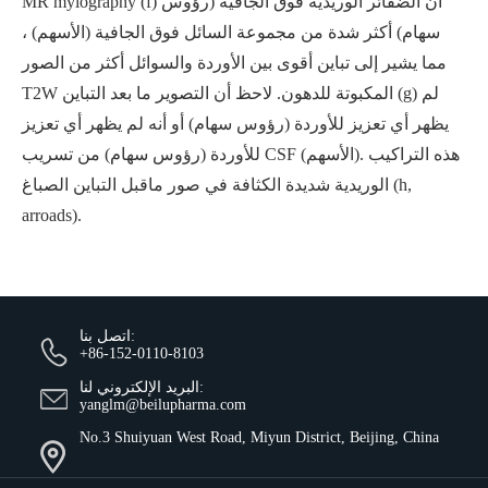
MR mylography (f) أن الضفائر الوريدية فوق الجافية (رؤوس
سهام) أكثر شدة من مجموعة السائل فوق الجافية (الأسهم) ،
مما يشير إلى تباين أقوى بين الأوردة والسوائل أكثر من الصور
T2W المكبوتة للدهون. لاحظ أن التصوير ما بعد التباين (g) لم
يظهر أي تعزيز للأوردة (رؤوس سهام) أو أنه لم يظهر أي تعزيز
للأوردة (رؤوس سهام) من تسريب CSF (الأسهم). هذه التراكيب
الوريدية شديدة الكثافة في صور ماقبل التباين الصباغ (h,
arroads).
اتصل بنا:
+86-152-0110-8103
البريد الإلكتروني لنا:
yanglm@beilupharma.com
No.3 Shuiyuan West Road, Miyun District, Beijing, China