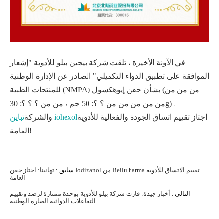
في الآونة الأخيرة ، تلقت شركة بيجين بيلو للأدوية "إشعار
الموافقة على تطبيق الدواء التكميلي" الصادر عن الإدارة الوطنية
للمنتجات الطبية (NMPA) بشأن حقن إيوهكسول (من من من
من من من من من ؟ ؟: 50 جم ، من من ؟ ؟ ؟: 30g) ،
اجتاز تقييم اتساق الجودة والفعالية للأدوية
تباين iohexol
والشركة
العامة!
سابق :
تهانينا: اجتاز حقن Iodixanol من Beilu harma تقييم الاتساق للأدوية
العامة
التالي :
أخبار جيدة: فازت شركة بيلو للأدوية بوحدة ممتازة لرصد وتقييم
التفاعلات الدوائية الضارة الوطنية