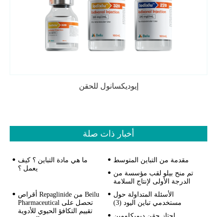
إيوديكسانول للحقن
أخبار ذات صلة
مقدمة من التباين المتوسط
ما هي مادة التباين ؟ كيف
يعمل ؟
تم منح بيلو لقب مؤسسة من
الدرجة الأولى لإنتاج السلامة
الأسئلة المتداولة حول
أقراص Repaglinide من Beilu
مستخدمي تباين اليود (3)
Pharmaceutical تحصل على
تقييم التكافؤ الحيوي للأدوية
اجتاز حقن ديميكلومين