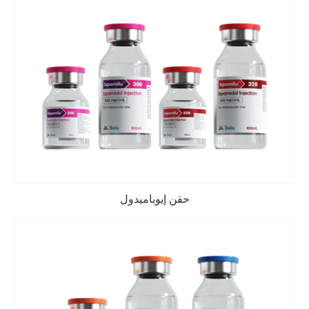
حقن إيوباميدول